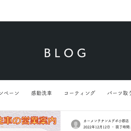
ホーム
洗車の極み
車検・整備
パーツ取付け
買取
サービスの流れ
B L O G
ンペーン
感動洗車
コーティング
パーツ取
カーメンテナンスデポ小郡店
2022年12月12日
読了時間: