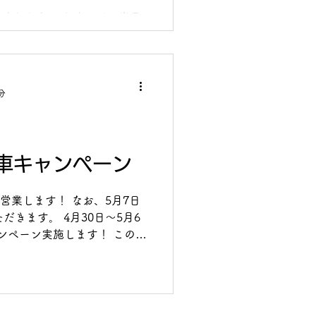
ました！ これまでは、当日
ておりましたが、 本日7月
しました。 「○○日予約でき
約したいんですけど」 など
ました。...
分
車キャンペーン
ず営業します！ なお、5月7日
だきます。 4月30日～5月6
ャンペーン実施します！ この機