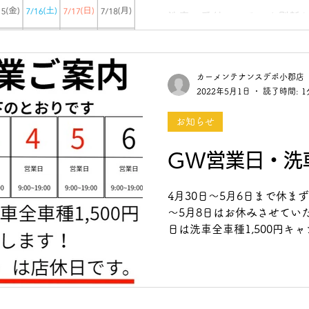
洗車の受付システムを刷新し
受付の来店予約順でご案内し
12日より時間予約制を導入
ますか？」「明日の〇時に予
カーメンテナンスデポ小郡店
多々お問い合わせを頂いており
2022年5月1日
読了時間: 1
お知らせ
GW営業日・洗
4月30日～5月6日まで休ま
～5月8日はお休みさせていた
日は洗車全車種1,500円キ
会にぜひご利用ください。