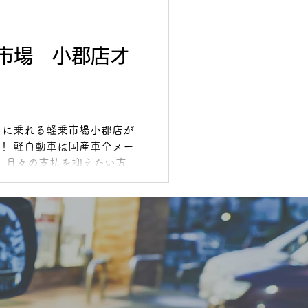
乗市場 小郡店オ
車に乗れる軽乗市場小郡店が
た！ 軽自動車は国産車全メー
 月々の支払を抑えたい方、
ている方、ぜひ一度ご来店く