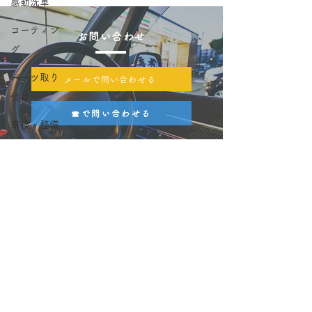
感動洗車
コーティン
お問い合わせ
グ
パーツ取り
メールで問い合わせる
付け
☎で問い合わせる
車検・整備
カーメンテナンスデポ小郡店
​住所 〒838-0102
福岡県小郡市津古字高田1111-1
スーパーコンボ小郡店敷地内
​営業時間 月～金 10:00~17:00
土日 9:00~18:00
​店休日 毎週水曜日
電話番号
0942-75-0070