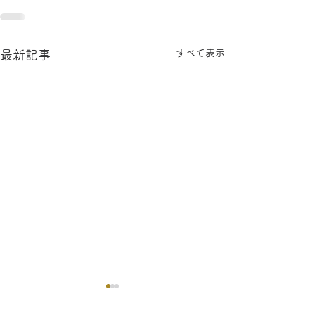
すべて表示
最新記事
【感動洗車】土日限定と
【大事なお知ら