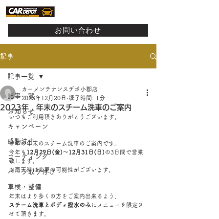
お問い合わせ
記事
記事一覧
カーメンテナンスデポ小郡店
記事一覧
2023年12月20日
読了時間: 1分
2023年 年末のスチーム洗車のご案内
お知らせ
いつもご利用頂きありがとうございます。
キャンペーン
感動洗車
今年の年末のスチーム洗車のご案内です。
今年も
12月29日(金)～12月31日(日)
の3日間で営業
コーティング
致します。
※雨天時は変更の可能性がございます。
パーツ取り付け
車検・整備
年末はより多くの方をご案内出来るよう、
スチーム洗車とボディ撥水のみ
にメニューを限定さ
せて頂きます。