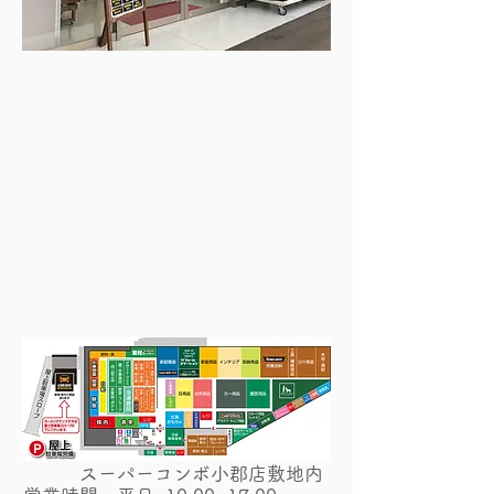
カーメンテナンスデポ小郡店
​住所 〒838-0102
福岡県小郡市津古
字高田1111-1
スーパーコンボ小郡店敷地内