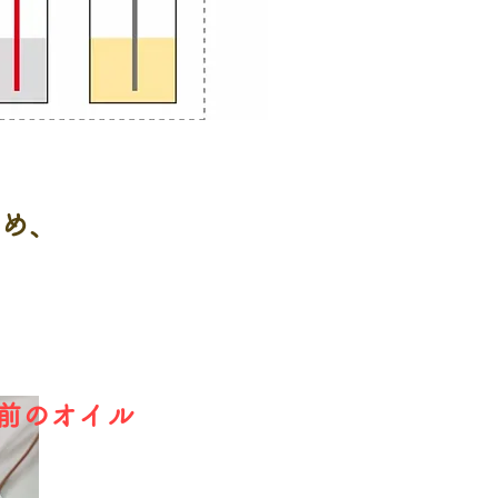
ため、
。
換前のオイル