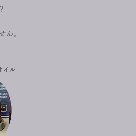
？
ません。
オイル