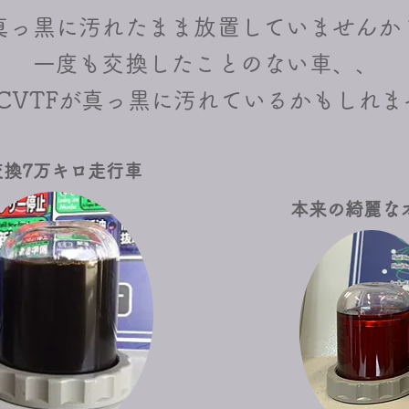
真っ黒に汚れたまま放置していませんか
​一度も交換したことのない車、、
F/CVTFが真っ黒に汚れているかもしれ
交換7万キロ走行車
本来の綺麗な