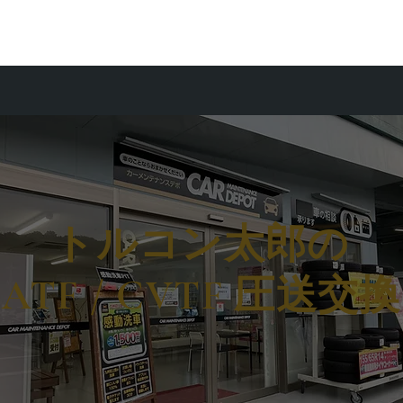
ホーム
洗車の極み
車検・整備
パーツ取付け
買取
サービスの流れ
トルコン太郎の
​ATF / CVTF 圧送交換