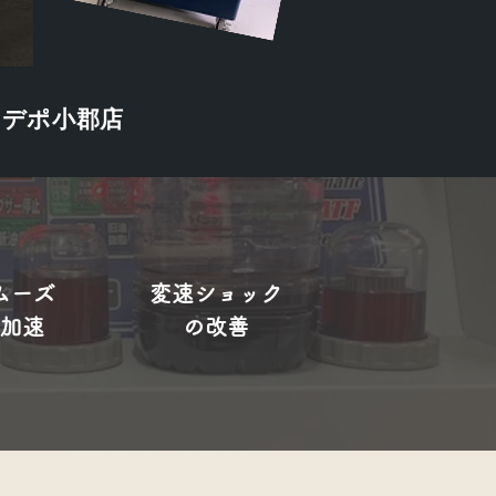
スデポ小郡店
ムーズ
変速ショック
な加速
の改善