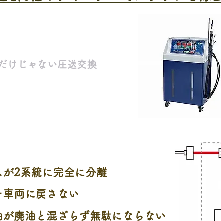
だけじゃない圧送交換
トルコン太郎
スが2系統に完全に分離
を車両に戻さない
油が廃油と混ざらず無駄にならない