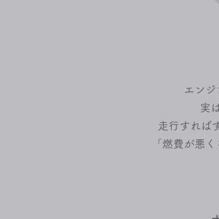
エンジ
実
走行すれば
「燃費が悪く