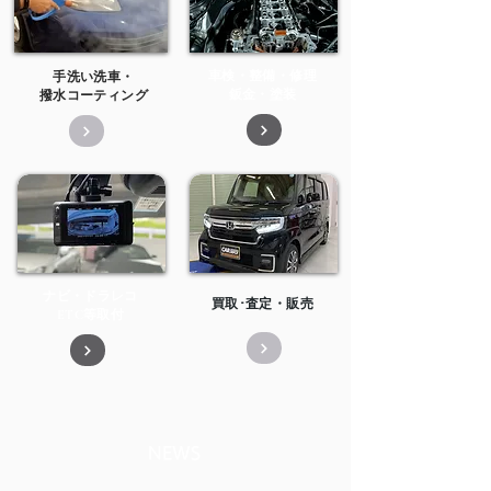
車検・整備・修理
手洗い洗車・
​鈑金・塗装
撥水コーティング
ナビ・ドラレコ
買取･査定・販売
​ETC等取付
​NEWS