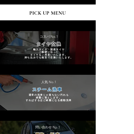
PICK UP MENU
コスパ No.1
タイヤ交換
輸入タイヤ・国産タイヤ
ご希望に沿った
タイヤをご用意いたします。
​持ち込みでも格安で交換いたします。
人気 No.1
スチーム洗車
通常の洗車じゃ落ちない汚れも
綺麗に落とします。
​すればするほど綺麗になる感動洗車
問い合わせ No.1