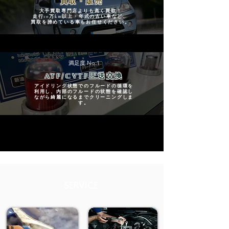
買取・販売
大手買取専門店よりも高く買取！
走行10万km以上・年式の古い車など、
​買取を諦めている車もお任せください。
満足度 No.1
ATF/CVTF圧送交換
アイドリング状態でのフルードの循環を
利用し、内部のフルードの状態を確認し
ながら綺麗になるまでクリーニングしま
す。
​SERVICE